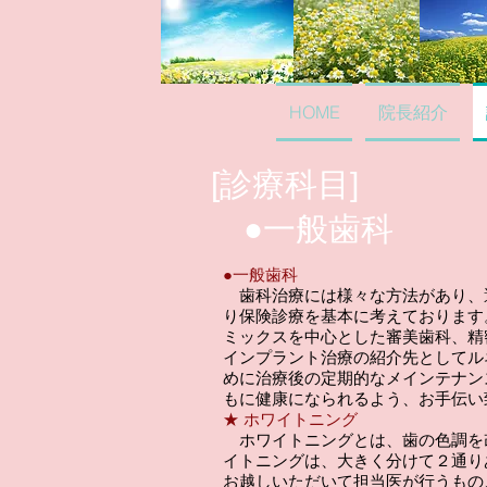
HOME
院長紹介
​[診療科目]
●一般歯科
●一般歯科
歯科治療には様々な方法があり、
り保険診療を基本に考えております
ミックスを中心とした審美歯科、精
インプラント治療の紹介先としてル
めに治療後の定期的なメインテナン
もに健康になられるよう、お手伝い
★ ホワイトニング
ホワイトニングとは、歯の色調を
イトニングは、大きく分けて２通り
お越しいただいて担当医が行うもの