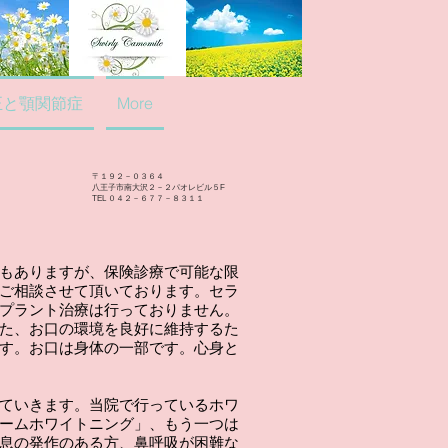
正と顎関節症
More
〒１９２－０３６４
​八王子市南大沢２－２パオレビル５F
TEL ０４２－６７７－８３１１
もありますが、保険診療で可能な限
ご相談させて頂いております。セラ
プラント治療は行っておりません。
た、お口の環境を良好に維持するた
す。お口は身体の一部です。心身と
ていきます。当院で行っているホワ
ームホワイトニング」、もう一つは
息の発作のある方、鼻呼吸が困難な