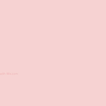
 with
Wix.com