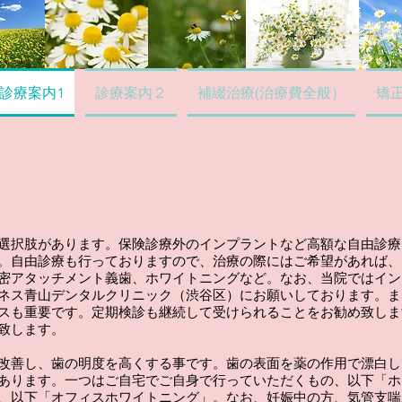
診療案内1
診療案内２
補綴治療(治療費全般）
矯
選択肢があります。保険診療外のインプラントなど高額な自由診療
。
自由診療も行っておりますので、治療の際にはご希望があれば、
密アタッチメント義歯、ホワイトニングなど。なお、当院ではイン
ネス青山デンタルクリニック（渋谷区）にお願いしております。ま
スも重要です。定期検診も継続して受けられることをお勧め致しま
致します。
改善し、歯の明度を高くする事です。歯の表面を薬の作用で漂白し
あります。一つはご自宅でご自身で行っていただくもの、以下「ホ
、以下「オフィスホワイトニング」。なお、妊娠中の方、気管支喘