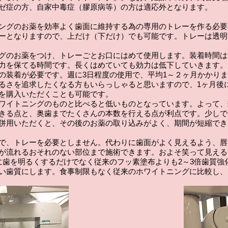
ゼ症の方、自家中毒症（膠原病等）の方は適応外となります。
ングのお薬を効率よく歯面に維持する為の専用のトレーを作る必要
ーとなりますので、上だけ（下だけ）でも可能です。トレーは透明
グのお薬をつけ、トレーごとお口にはめて使用します。装着時間は
力を保てる時間です。長くはめていても効力は低下していきます。
の装着が必要です。週に3日程度の使用で、平均1～２ヶ月かかり
るさを追求したくなる方もいらっしゃると思いますので、1ヶ月後
を購入いただくことも可能です。
ワイトニングのものと比べると低いものとなっています。よって、
きる点と、奥歯までたくさんの本数を行える点が利点です。少しで
併用いただくと、その後のお薬の取り込みがよく、期間が短縮でき
で、トレーを必要としません。代わりに歯面がよく見えるよう、唇
が流れるおそれのない部位まで施術できます。およそ笑って見える
に歯を明るくするだけでなく従来のフッ素塗布よりも2～3倍歯質強
い歯質にします。食事制限もなく従来のホワイトニングに比較し、