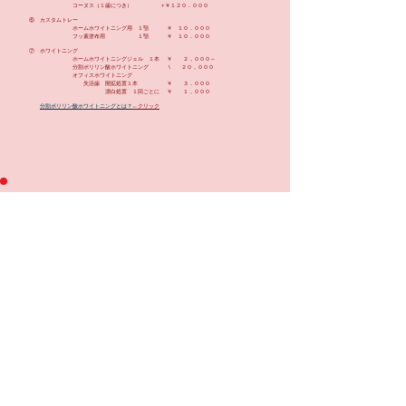
コーヌス（１歯につき） +￥１２０．０００
⑥ カスタムトレー
ホームホワイトニング用 １顎 ￥ １０．０００
フッ素塗布用 １顎 ￥ １０．０００
⑦ ホワイトニング
ホームホワイトニングジェル １本 ￥ ２，０００～
分割ポリリン酸ホワイトニング \
２０，０００
オフィスホワイトニング
失活歯 開拡処置１本 ￥ ３．０００
漂白処置 １回ごとに ￥ １，０００
分割ポリリン酸ホワイトニングとは？
←
クリック
矯正歯科治療費内訳
① 検査診断料 全顎矯正 ￥ ６０．０００
歯型・エックス線写真・口腔内写真・顔写真・アゴの動きなど必要な
検査を行ったのち、診断結果（予定される治療スケジュール・治療に
よって得られると予想される口もとの様子など）をお伝え致します。
② 施術料 部分矯正 ￥５０．０００～・全顎矯正 ￥６００．０００～
治療技術料（矯正治療の主たる装置代を含む。）
③ 処置料 部分矯正、全顎矯正とも毎月 ￥５．０００
歯の移動にともない、月に１～２回の調整を行う際の処置代です。
④ 抜歯料金 ￥５．０００/１歯につき
矯正治療時に必要とされた場合かかる抜歯処置代です。
⑤ 保定装置代 ￥２０．０００/１装置につき
歯の移動が終了した後、歯の位置が落ち着くまでが、最も大切な期間
です。歯を移動させる装置をはずした後、一定期間お使い頂く装置です。
⑥ 顎外矯正装置代 ￥３０．０００
顎の成長方向を変更したり、歯を移動する際の固定源として口の外に
装着する装置です。成長期のお子様に使用することがあります。
​①②⑤が初回に発生する費用です。③は治療