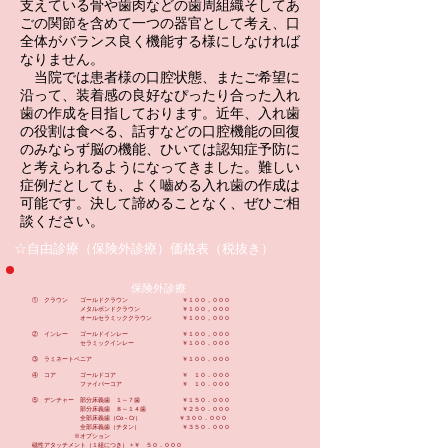
支えている骨や歯肉などの歯周組織そしてあ
ごの関節を含めて一つの器官として考え、口
全体がバランス良く機能する様にしなければ
なりません。
当院では患者様の口腔状態、またご希望に
沿って、装着感の良好なぴったり合った入れ
歯の作成を目指しております。近年、入れ歯
の役割は食べる、話すなどの口腔機能の回復
のみならず脳の機能、ひいては認知症予防に
と考えられるようになってきました。難しい
症例だとしても、よく嚙める入れ歯の作成は
可能です。決して諦めることなく、ぜひご相
談ください。
☆自由診療（保険外診療）価格表（税抜き）
保険外診療​
① クラウン ゴールドクラウン ￥１００，０００
メタルボンドクラウン ￥１００，０００
オールセラミッククラウン ￥１００，０００
② インレー ゴールドインレー ￥１００，０００
セラミックインレー ￥１００，０００
③ ラミネートベニア ￥１００，０００
④ コア ゴールドコア ￥ １０．０００
ファイバーコア ￥ １０．０００
⑤ デンチャー 部分床義歯 １～７歯 ￥１５０．０００
部分床義歯 ８～１４歯 ￥２５０．０００
全部床義歯（Co－Cr） ￥３００．０００
全部床義歯（チタン） ￥３５０．０００
※オプション
磁性アタッチメント（１組につき） +￥ ５０．０００