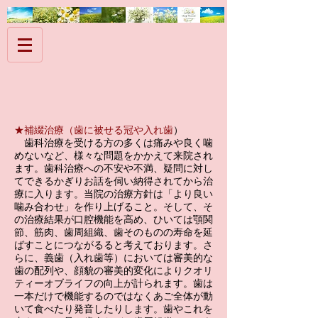
​★補綴治療（歯に被せる冠や入れ歯
）
歯科治療を受ける方の多くは痛みや良く噛
めないなど、様々な問題をかかえて来院され
ます。歯科治療への不安や不満、疑問に対し
てできるかぎりお話を伺い納得されてから治
療に入ります。当院の治療方針は「より良い
噛み合わせ」を作り上げること。そして、そ
の治療結果が口腔機能を高め、ひいては顎関
節、筋肉、歯周組織、歯そのものの寿命を延
ばすことにつながるると考えております。さ
らに、義歯（入れ歯等）においては審美的な
歯の配列や、顔貌の審美的変化によりクオリ
ティーオブライフの向上が計られます。歯は
一本だけで機能するのではなくあご全体が動
いて食べたり発音したりします。歯やこれを